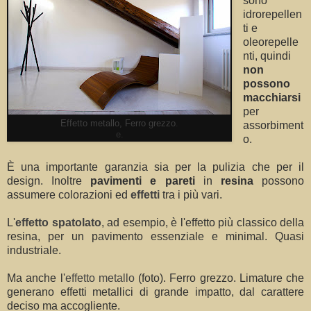
sono
idrorepellen
ti e
oleorepelle
nti, quindi
non
possono
macchiarsi
per
Effetto metallo, Ferro grezzo
.
assorbiment
e.
o.
È una importante garanzia sia per la pulizia che per il
design. Inoltre
pavimenti e pareti
in
resina
possono
assumere colorazioni ed
effetti
tra i più vari.
L'
effetto spatolato
, ad esempio, è l'effetto più classico della
resina, per un pavimento essenziale e minimal. Quasi
industriale.
Ma anche l'
effetto metallo
(foto). Ferro grezzo. Limature che
generano effetti metallici di grande impatto, dal carattere
deciso ma accogliente.