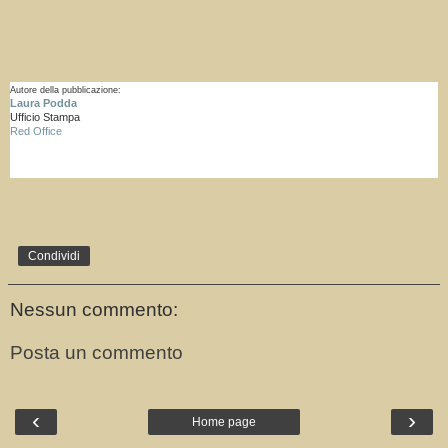
Autore della pubblicazione:
Laura Podda
Ufficio Stampa
Red Office
Condividi
Nessun commento:
Posta un commento
‹
›
Home page