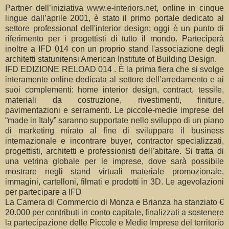
Partner dell’iniziativa
www.e-interiors.net
, online in cinque
lingue dall’aprile 2001, è stato il primo portale dedicato al
settore professional dell'interior design; oggi è un punto di
riferimento per i progettisti di tutto il mondo. Parteciperà
inoltre a IFD 014 con un proprio stand l'associazione degli
architetti statunitensi American Institute of Building Design.
IFD EDIZIONE RELOAD 014 . È la prima fiera che si svolge
interamente online dedicata al settore dell’arredamento e ai
suoi complementi: home interior design, contract, tessile,
materiali da costruzione, rivestimenti, finiture,
pavimentazioni e serramenti. Le piccole-medie imprese del
“made in Italy” saranno supportate nello sviluppo di un piano
di marketing mirato al fine di sviluppare il business
internazionale e incontrare buyer, contractor specializzati,
progettisti, architetti e professionisti dell’abitare. Si tratta di
una vetrina globale per le imprese, dove sarà possibile
mostrare negli stand virtuali materiale promozionale,
immagini, cartelloni, filmati e prodotti in 3D. Le agevolazioni
per partecipare a IFD
La Camera di Commercio di Monza e Brianza ha stanziato €
20.000 per contributi in conto capitale, finalizzati a sostenere
la partecipazione delle Piccole e Medie Imprese del territorio