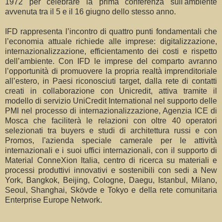
1972 per celebrare la prima conferenza sull'ambiente
avvenuta tra il 5 e il 16 giugno dello stesso anno.
IFD rappresenta l’incontro di quattro punti fondamentali che
l’economia attuale richiede alle imprese: digitalizzazione,
internazionalizzazione, efficientamento dei costi e rispetto
dell’ambiente. Con IFD le imprese del comparto avranno
l’opportunità di promuovere la propria realtà imprenditoriale
all’estero, in Paesi riconosciuti target, dalla rete di contatti
creati in collaborazione con Unicredit, attiva tramite il
modello di servizio UniCredit International nel supporto delle
PMI nel processo di internazionalizzazione, Agenzia ICE di
Mosca che faciliterà le relazioni con oltre 40 operatori
selezionati tra buyers e studi di architettura russi e con
Promos, l'azienda speciale camerale per le attività
internazionali e i suoi uffici internazionali, con il supporto di
Material ConneXion Italia, centro di ricerca su materiali e
processi produttivi innovativi e sostenibili con sedi a New
York, Bangkok, Beijing, Cologne, Daegu, Istanbul, Milano,
Seoul, Shanghai, Skövde e Tokyo e della rete comunitaria
Enterprise Europe Network.