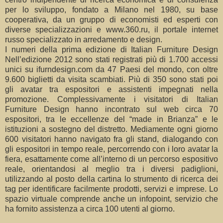
per lo sviluppo, fondato a Milano nel 1980, su base
cooperativa, da un gruppo di economisti ed esperti con
diverse specializzazioni e www.360.ru, il portale internet
russo specializzato in arredamento e design.
I numeri della prima edizione di Italian Furniture Design
Nell’edizione 2012 sono stati registrati più di 1.700 accessi
unici su ifurndesign.com da 47 Paesi del mondo, con oltre
9.600 biglietti da visita scambiati. Più di 350 sono stati poi
gli avatar tra espositori e assistenti impegnati nella
promozione. Complessivamente i visitatori di Italian
Furniture Design hanno incontrato sul web circa 70
espositori, tra le eccellenze del “made in Brianza” e le
istituzioni a sostegno del distretto. Mediamente ogni giorno
600 visitatori hanno navigato fra gli stand, dialogando con
gli espositori in tempo reale, percorrendo con i loro avatar la
fiera, esattamente come all’interno di un percorso espositivo
reale, orientandosi al meglio tra i diversi padiglioni,
utilizzando al posto della cartina lo strumento di ricerca dei
tag per identificare facilmente prodotti, servizi e imprese. Lo
spazio virtuale comprende anche un infopoint, servizio che
ha fornito assistenza a circa 100 utenti al giorno.