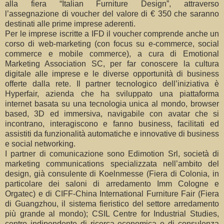
alla fiera “Italian Furniture Design”, attraverso
l’assegnazione di voucher del valore di € 350 che saranno
destinati alle prime imprese aderenti.
Per le imprese iscritte a IFD il voucher comprende anche un
corso di web-marketing (con focus su e-commerce, social
commerce e mobile commerce), a cura di Emotional
Marketing Association SC, per far conoscere la cultura
digitale alle imprese e le diverse opportunità di business
offerte dalla rete. Il partner tecnologico dell’iniziativa è
Hyperfair, azienda che ha sviluppato una piattaforma
internet basata su una tecnologia unica al mondo, browser
based, 3D ed immersiva, navigabile con avatar che si
incontrano, interagiscono e fanno business, facilitati ed
assistiti da funzionalità automatiche e innovative di business
e social networking.
I partner di comunicazione sono Edimotion Srl, società di
marketing communications specializzata nell’ambito del
design, già consulente di Koelnmesse (Fiera di Colonia, in
particolare dei saloni di arredamento Imm Cologne e
Orgatec) e di CIFF-China International Furniture Fair (Fiera
di Guangzhou, il sistema fieristico del settore arredamento
più grande al mondo); CSIL Centre for Industrial Studies,
centro indipendente di ricerca economica e di consulenza