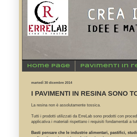
Home Page
Pavimenti in r
martedì 30 dicembre 2014
I PAVIMENTI IN RESINA SONO T
La resina non è assolutamente tossica.
Tutti i prodotti utilizzati da ErreLab sono prodotti con proce
applicativa i materiali rispettano i requisiti fondamentali a tu
Basti pensare che le industrie alimentari, pastifici, stud