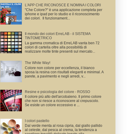
L'APP CHE RICONOSCE E NOMINA I COLORI
"Che Colore?" è una applicazione completa per
iphone e ipad per lo studio e il riconoscimento
dei colori. Il funzionament...
Il mondo dei colori ErreLAB - il SISTEMA
TINTOMETRICO
La gamma cromatica di ErreLAB vanta ben 72
colori di cartella oltre alla possibilità di
realizzare molte tinte presenti sul mercato...
The White Way!
Colore non colore per eccellenza, il bianco
sposa la resina con risultati eleganti e minimal. A
parete, a pavimento e negli arredi, v...
Resine e psicologia del colore - ROSSO
Il colore più alto dell'arcobaleno. Il primo colore
che non si riesce a riconoscere al crepuscolo.
Se esiste un colore eccessivo e ...
I colori pastello
Dal verde menta al rosa cipria, dal giallo pallido
al celeste, dal pesca al crema, la tendenza a