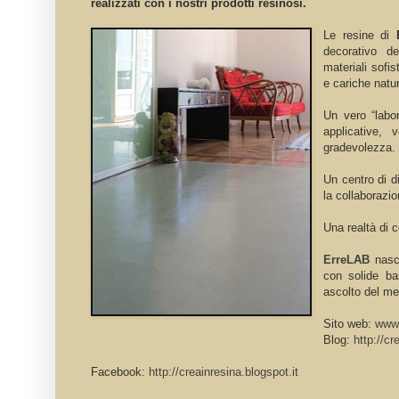
realizzati con i nostri prodotti resinosi.
Le resine di
E
decorativo de
materiali sofi
e cariche natur
Un vero “labor
applicative,
gradevolezza.
Un centro di di
la collaborazio
Una realtà di 
ErreLAB
nasce
con solide bas
ascolto del me
Sito web:
www.
Blog:
http://cr
Facebook:
http://creainresina.blogspot.it