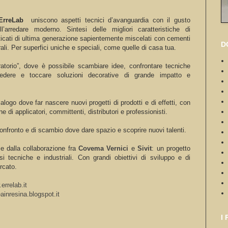
rreLab
uniscono aspetti tecnici d’avanguardia con il gusto
ll’arredare moderno. Sintesi delle migliori caratteristiche di
sticati di ultima generazione sapientemente miscelati con cementi
D
ali. Per superfici uniche e speciali, come quelle di casa tua.
atorio”, dove è possibile scambiare idee, confrontare tecniche
 vedere e toccare soluzioni decorative di grande impatto e
alogo dove far nascere nuovi progetti di prodotti e di effetti, con
ne di applicatori, committenti, distributori e professionisti.
confronto e di scambio dove dare spazio e scoprire nuovi talenti.
 dalla collaborazione fra
Covema Vernici
e
Sivit
: un progetto
i tecniche e industriali. Con grandi obiettivi di sviluppo e di
rcato.
errelab.it
eainresina.blogspot.it
I