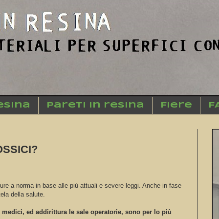
esina
Pareti in resina
Fiere
F
OSSICI?
dure a norma in base alle più attuali e severe leggi. Anche in fase
tela della salute.
i medici, ed addirittura le sale operatorie, sono per lo più