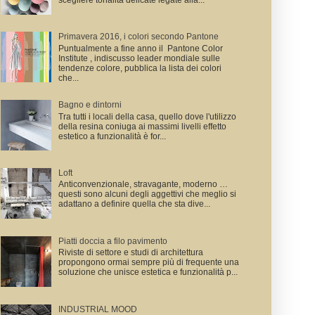
scegliere tonalità delicate legate alla...
Primavera 2016, i colori secondo Pantone
Puntualmente a fine anno il Pantone Color
Institute , indiscusso leader mondiale sulle
tendenze colore, pubblica la lista dei colori
che...
Bagno e dintorni
Tra tutti i locali della casa, quello dove l'utilizzo
della resina coniuga ai massimi livelli effetto
estetico a funzionalità è for...
Loft
Anticonvenzionale, stravagante, moderno …
questi sono alcuni degli aggettivi che meglio si
adattano a definire quella che sta dive...
Piatti doccia a filo pavimento
Riviste di settore e studi di architettura
propongono ormai sempre più di frequente una
soluzione che unisce estetica e funzionalità p...
INDUSTRIAL MOOD