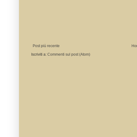
Post più recente
Ho
Iscriviti a:
Commenti sul post (Atom)