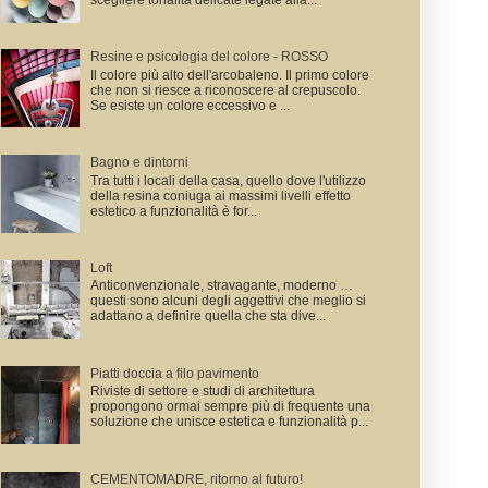
scegliere tonalità delicate legate alla...
Resine e psicologia del colore - ROSSO
Il colore più alto dell'arcobaleno. Il primo colore
che non si riesce a riconoscere al crepuscolo.
Se esiste un colore eccessivo e ...
Bagno e dintorni
Tra tutti i locali della casa, quello dove l'utilizzo
della resina coniuga ai massimi livelli effetto
estetico a funzionalità è for...
Loft
Anticonvenzionale, stravagante, moderno …
questi sono alcuni degli aggettivi che meglio si
adattano a definire quella che sta dive...
Piatti doccia a filo pavimento
Riviste di settore e studi di architettura
propongono ormai sempre più di frequente una
soluzione che unisce estetica e funzionalità p...
CEMENTOMADRE, ritorno al futuro!