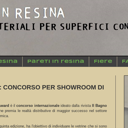
esina
Pareti in resina
Fiere
F
: CONCORSO PER SHOWROOM DI
Award
è il
concorso internazionale
ideato dalla rivista
Il Bagno
he premia le realtà distributive di maggior successo nel settore
amica.
quinta edizione, ha l'obiettivo di individuare le vetrine che si sono