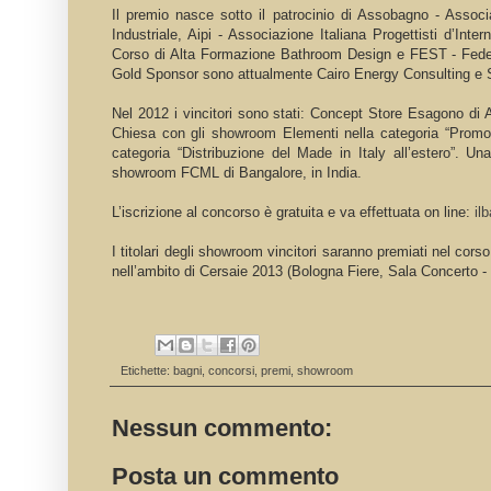
Il premio nasce sotto il patrocinio di Assobagno - Assoc
Industriale, Aipi - Associazione Italiana Progettisti d’Inte
Corso di Alta Formazione Bathroom Design e FEST - Federaz
Gold Sponsor sono attualmente Cairo Energy Consulting e 
Nel 2012 i vincitori sono stati: Concept Store Esagono di 
Chiesa con gli showroom Elementi nella categoria “Promo
categoria “Distribuzione del Made in Italy all’estero”. Un
showroom FCML di Bangalore, in India.
L’iscrizione al concorso è gratuita e va effettuata on line:
il
I titolari degli showroom vincitori saranno premiati nel cors
nell’ambito di Cersaie 2013 (Bologna Fiere, Sala Concerto - 
Etichette:
bagni
,
concorsi
,
premi
,
showroom
Nessun commento:
Posta un commento