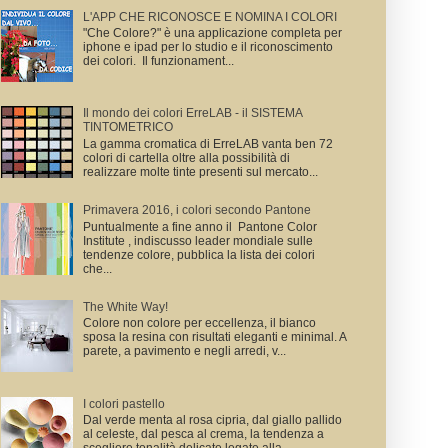
L'APP CHE RICONOSCE E NOMINA I COLORI
"Che Colore?" è una applicazione completa per
iphone e ipad per lo studio e il riconoscimento
dei colori. Il funzionament...
Il mondo dei colori ErreLAB - il SISTEMA
TINTOMETRICO
La gamma cromatica di ErreLAB vanta ben 72
colori di cartella oltre alla possibilità di
realizzare molte tinte presenti sul mercato...
Primavera 2016, i colori secondo Pantone
Puntualmente a fine anno il Pantone Color
Institute , indiscusso leader mondiale sulle
tendenze colore, pubblica la lista dei colori
che...
The White Way!
Colore non colore per eccellenza, il bianco
sposa la resina con risultati eleganti e minimal. A
parete, a pavimento e negli arredi, v...
I colori pastello
Dal verde menta al rosa cipria, dal giallo pallido
al celeste, dal pesca al crema, la tendenza a