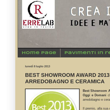
Home Page
Pavimenti in r
lunedì 8 luglio 2013
BEST SHOWROOM AWARD 2013
ARREDOBAGNO E CERAMICA
Best Showroom 
Oggi e Domani
c
arredobagno e cer
Il premio, alla sua 