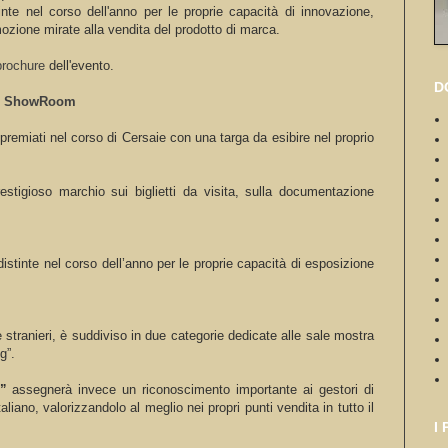
nte nel corso dell'anno per le proprie capacità di innovazione,
ozione mirate alla vendita del prodotto di marca.
brochure
dell'evento.
D
tuo ShowRoom
 premiati nel corso di Cersaie con una targa da esibire nel proprio
estigioso marchio sui biglietti da visita, sulla documentazione
 distinte nel corso dell’anno per le proprie capacità di esposizione
e stranieri, è suddiviso in due categorie dedicate alle sale mostra
g”.
o”
assegnerà invece un riconoscimento importante ai gestori di
liano, valorizzandolo al meglio nei propri punti vendita in tutto il
I