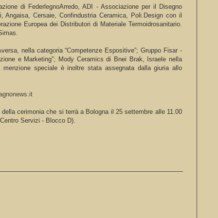
iazione di FederlegnoArredo, ADI - Associazione per il Disegno
rni, Angaisa, Cersaie, Confindustria Ceramica, Poli.Design con il
ione Europea dei Distributori di Materiale Termoidrosanitario.
Simas.
Aversa, nella categoria “Competenze Espositive”; Gruppo Fisar -
zione e Marketing”; Mody Ceramics di Bnei Brak, Israele nella
a menzione speciale è inoltre stata assegnata dalla giuria allo
bagnonews.it
o della cerimonia che si terrà a Bologna il 25 settembre alle 11.00
Centro Servizi - Blocco D).