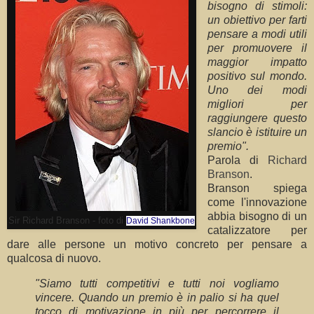
bisogno di stimoli:
un obiettivo per farti
pensare a modi utili
per promuovere il
maggior impatto
positivo sul mondo.
Uno dei modi
migliori per
raggiungere questo
slancio è istituire un
premio".
Parola di
Richard
Branson
.
Branson spiega
come l'innovazione
abbia bisogno di un
Sir Richard Branson - foto di
David Shankbone
catalizzatore per
dare alle persone un motivo concreto per pensare a
qualcosa di nuovo.
"Siamo tutti competitivi e tutti noi vogliamo
vincere. Quando un premio è in palio si ha quel
tocco di motivazione in più per percorrere il