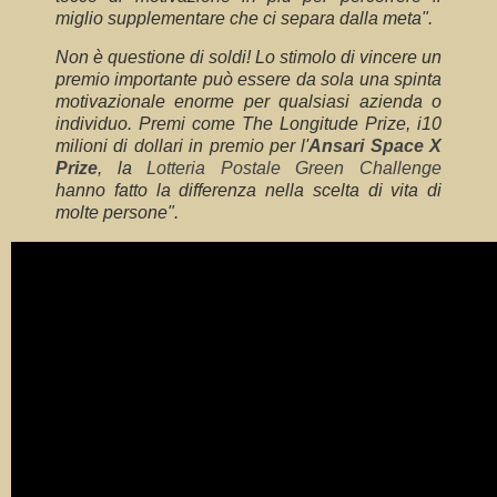
miglio supplementare che ci separa dalla meta".
Non è questione di soldi! Lo stimolo di vincere un
premio importante può essere da sola una spinta
motivazionale enorme per qualsiasi azienda o
individuo. Premi come The Longitude Prize, i10
milioni di dollari in premio per l'
Ansari Space X
Prize
, la
Lotteria Postale Green Challenge
hanno fatto la differenza nella scelta di vita di
molte persone".